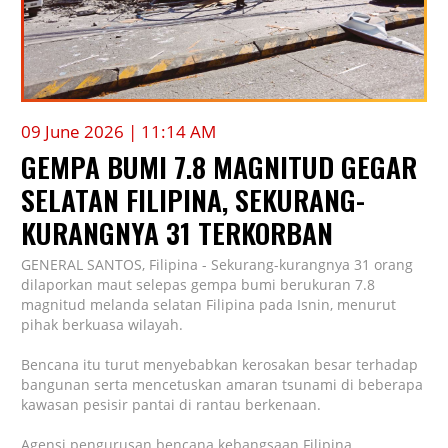
09 June 2026 | 11:14 AM
GEMPA BUMI 7.8 MAGNITUD GEGAR
SELATAN FILIPINA, SEKURANG-
KURANGNYA 31 TERKORBAN
GENERAL SANTOS, Filipina - Sekurang-kurangnya 31 orang
dilaporkan maut selepas gempa bumi berukuran 7.8
magnitud melanda selatan Filipina pada Isnin, menurut
pihak berkuasa wilayah.
Bencana itu turut menyebabkan kerosakan besar terhadap
bangunan serta mencetuskan amaran tsunami di beberapa
kawasan pesisir pantai di rantau berkenaan.
Agensi pengurusan bencana kebangsaan Filipina