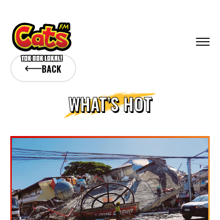
BACK
WHAT’S HOT