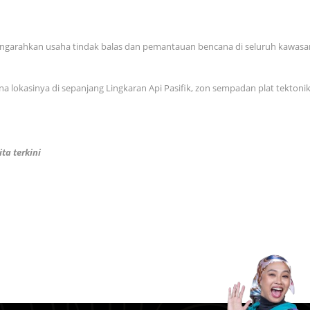
ngarahkan usaha tindak balas dan pemantauan bencana di seluruh kawasan
rana lokasinya di sepanjang Lingkaran Api Pasifik, zon sempadan plat tekt
ta terkini