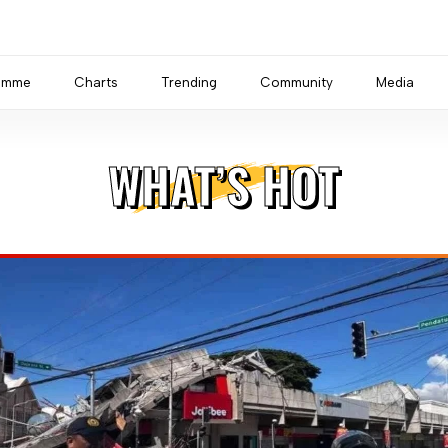
amme
Charts
Trending
Community
Media
WHAT’S HOT