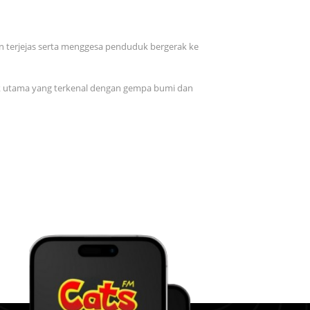
 terjejas serta menggesa penduduk bergerak ke
onik utama yang terkenal dengan gempa bumi dan