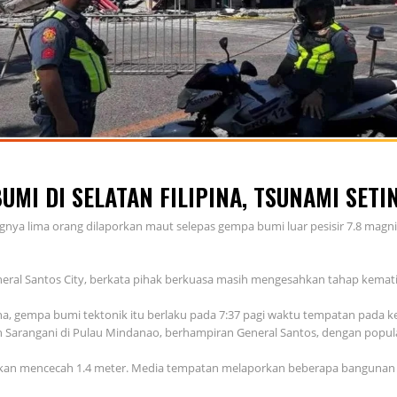
MI DI SELATAN FILIPINA, TSUNAMI SETIN
nya lima orang dilaporkan maut selepas gempa bumi luar pesisir 7.8 magni
neral Santos City, berkata pihak berkuasa masih mengesahkan tahap kemat
pina, gempa bumi tektonik itu berlaku pada 7:37 pagi waktu tempatan pada
 Sarangani di Pulau Mindanao, berhampiran General Santos, dengan populasi
atkan mencecah 1.4 meter. Media tempatan melaporkan beberapa bangunan