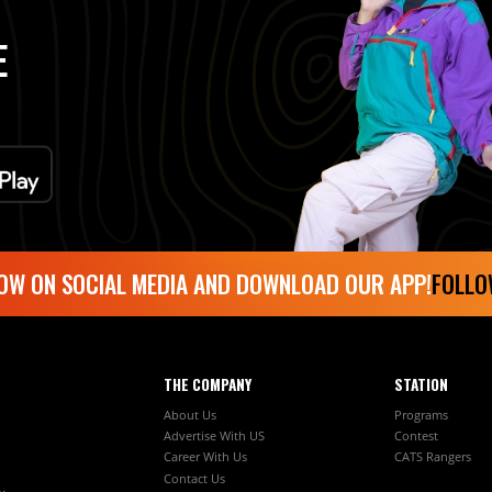
E
ON SOCIAL MEDIA AND DOWNLOAD OUR APP!
FOLLOW O
THE COMPANY
STATION
About Us
Programs
Advertise With US
Contest
Career With Us
CATS Rangers
Contact Us