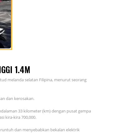
GGI 1.4M
tud melanda selatan Filipina, menurut seorang
ian dan kerosakan.
 kedalaman 33 kilometer (km) dengan pusat gempa
 kira-kira 700,000.
 runtuh dan menyebabkan bekalan elektrik