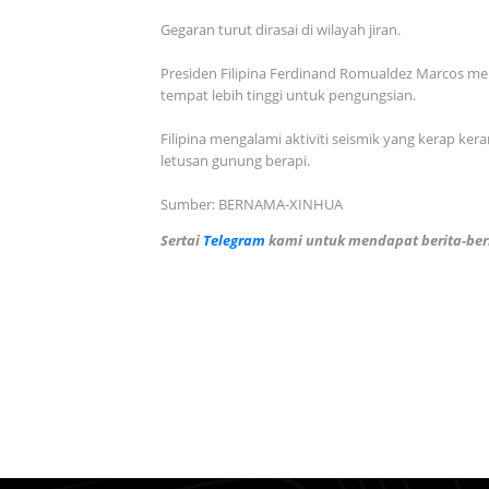
Gegaran turut dirasai di wilayah jiran.
Presiden Filipina Ferdinand Romualdez Marcos me
tempat lebih tinggi untuk pengungsian.
Filipina mengalami aktiviti seismik yang kerap ke
letusan gunung berapi.
Sumber: BERNAMA-XINHUA
Sertai
Telegram
kami untuk mendapat berita-beri