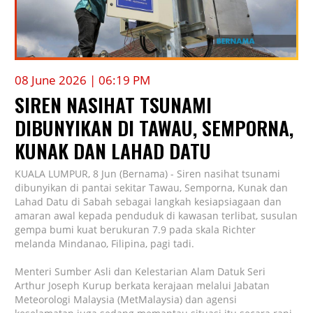
08 June 2026 | 06:19 PM
SIREN NASIHAT TSUNAMI
DIBUNYIKAN DI TAWAU, SEMPORNA,
KUNAK DAN LAHAD DATU
KUALA LUMPUR, 8 Jun (Bernama) - Siren nasihat tsunami
dibunyikan di pantai sekitar Tawau, Semporna, Kunak dan
Lahad Datu di Sabah sebagai langkah kesiapsiagaan dan
amaran awal kepada penduduk di kawasan terlibat, susulan
gempa bumi kuat berukuran 7.9 pada skala Richter
melanda Mindanao, Filipina, pagi tadi.
Menteri Sumber Asli dan Kelestarian Alam Datuk Seri
Arthur Joseph Kurup berkata kerajaan melalui Jabatan
Meteorologi Malaysia (MetMalaysia) dan agensi