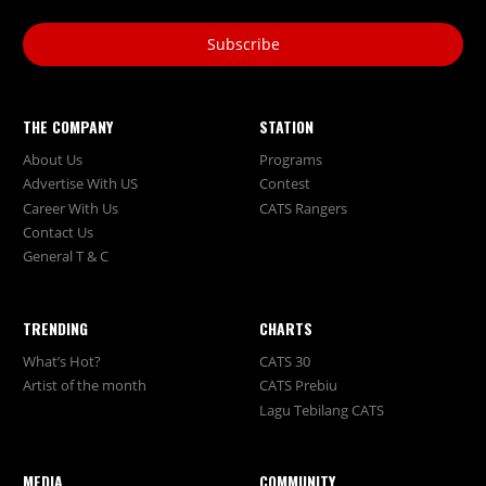
Subscribe
THE COMPANY
STATION
About Us
Programs
Advertise With US
Contest
Career With Us
CATS Rangers
Contact Us
General T & C
TRENDING
CHARTS
What’s Hot?
CATS 30
Artist of the month
CATS Prebiu
Lagu Tebilang CATS
MEDIA
COMMUNITY