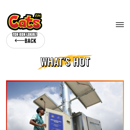
BACK
WHAT’S HOT