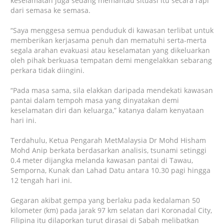
keselamatan juga sedang memantau situasi itu secara rapi
dari semasa ke semasa.
“Saya menggesa semua penduduk di kawasan terlibat untuk
memberikan kerjasama penuh dan mematuhi serta-merta
segala arahan evakuasi atau keselamatan yang dikeluarkan
oleh pihak berkuasa tempatan demi mengelakkan sebarang
perkara tidak diingini.
“Pada masa sama, sila elakkan daripada mendekati kawasan
pantai dalam tempoh masa yang dinyatakan demi
keselamatan diri dan keluarga,” katanya dalam kenyataan
hari ini.
Terdahulu, Ketua Pengarah MetMalaysia Dr Mohd Hisham
Mohd Anip berkata berdasarkan analisis, tsunami setinggi
0.4 meter dijangka melanda kawasan pantai di Tawau,
Semporna, Kunak dan Lahad Datu antara 10.30 pagi hingga
12 tengah hari ini.
Gegaran akibat gempa yang berlaku pada kedalaman 50
kilometer (km) pada jarak 97 km selatan dari Koronadal City,
Filipina itu dilaporkan turut dirasai di Sabah melibatkan