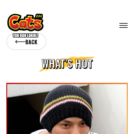
BACK
WHAT’S HOT