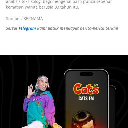
analisis toksikologi bagi mengenal pasti punca sebenar
kematian wanita berusia 33 tahun itu.
Sumber: BERNAMA
Sertai
Telegram
kami untuk mendapat berita-berita terkini