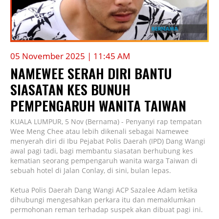
05 November 2025 | 11:45 AM
NAMEWEE SERAH DIRI BANTU
SIASATAN KES BUNUH
PEMPENGARUH WANITA TAIWAN
KUALA LUMPUR, 5 Nov (Bernama) - Penyanyi rap tempatan
Wee Meng Chee atau lebih dikenali sebagai Namewee
menyerah diri di Ibu Pejabat Polis Daerah (IPD) Dang Wangi
awal pagi tadi, bagi membantu siasatan berhubung kes
kematian seorang pempengaruh wanita warga Taiwan di
sebuah hotel di Jalan Conlay, di sini, bulan lepas.
Ketua Polis Daerah Dang Wangi ACP Sazalee Adam ketika
dihubungi mengesahkan perkara itu dan memaklumkan
permohonan reman terhadap suspek akan dibuat pagi ini.