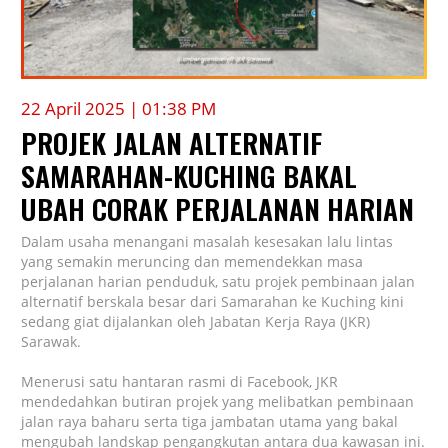
22 April 2025 | 01:38 PM
PROJEK JALAN ALTERNATIF
SAMARAHAN-KUCHING BAKAL
UBAH CORAK PERJALANAN HARIAN
Dalam usaha menangani masalah kesesakan lalu lintas
yang semakin meruncing dan memendekkan masa
perjalanan harian penduduk, satu projek pembinaan jalan
alternatif berskala besar dari Samarahan ke Kuching kini
sedang giat dijalankan oleh Jabatan Kerja Raya (JKR)
Sarawak.
Menerusi satu hantaran rasmi di Facebook, JKR
mendedahkan butiran projek yang melibatkan pembinaan
jalan raya baharu serta tiga jambatan utama yang bakal
mengubah landskap pengangkutan antara dua kawasan ini.