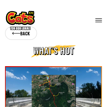
BACK
WHAT’S HOT