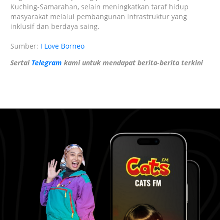
Kuching-Samarahan, selain meningkatkan taraf hidup
masyarakat melalui pembangunan infrastruktur yang
inklusif dan berdaya saing.
Sumber:
I Love Borneo
Sertai
Telegram
kami untuk mendapat berita-berita terkini