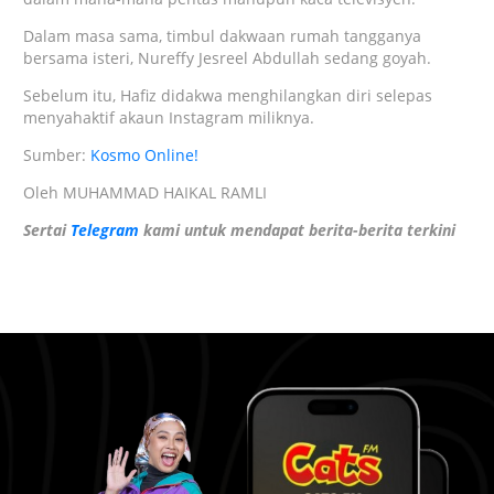
Dalam masa sama, timbul dakwaan rumah tangganya
bersama isteri, Nureffy Jesreel Abdullah sedang goyah.
Sebelum itu, Hafiz didakwa menghilangkan diri selepas
menyahaktif akaun Instagram miliknya.
Sumber:
Kosmo Online!
Oleh MUHAMMAD HAIKAL RAMLI
Sertai
Telegram
kami untuk mendapat berita-berita terkini