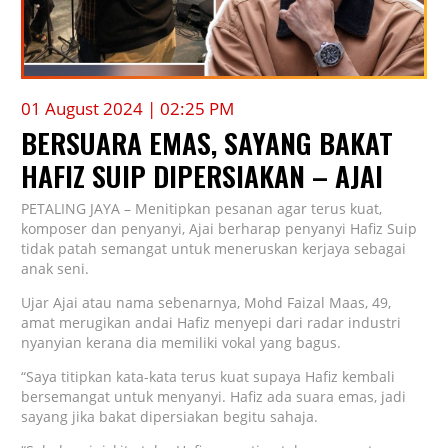
01 August 2024 | 02:25 PM
BERSUARA EMAS, SAYANG BAKAT
HAFIZ SUIP DIPERSIAKAN – AJAI
PETALING JAYA – Menitipkan pesanan agar terus kuat,
komposer dan penyanyi, Ajai berharap penyanyi Hafiz Suip
tidak patah semangat untuk meneruskan kerjaya sebagai
anak seni.
Ujar Ajai atau nama sebenarnya, Mohd Faizal Maas, 49,
amat merugikan andai Hafiz menyepi dari radar industri
nyanyian kerana dia memiliki vokal yang bagus.
“Saya titipkan kata-kata terus kuat supaya Hafiz kembali
bersemangat untuk menyanyi. Hafiz ada suara emas, jadi
sayang jika bakat dipersiakan begitu sahaja.