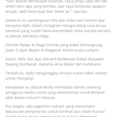
“Seni adalah kehidupan buatnya. Sejujurnya, saya tak nak
ambil tahu apa yang berlaku, tapi saya berpesan apapun
terjadi, Hafiz kena kuat dan ‘move on’,” ujarnya.
Sebelum ini, perkongsian foto dan video sesi latihan Ajai
bersama Hafiz dalam Instagram mengundang rasa teruja
peminat yang sudah lama menantikan idola mereka beraksi
di pentas berskala mega.
Konsert ByAjai & Mega Friends yang bakal berlangsung
pada 3 Ogos depan di Megastar Arena Kuala Lumpur.
Selain Hafiz dan Ajai, konsert berkenaan bakal dijayakan
Dayang Nurfaizah, Hazama, Aina Abdul dan Aufahanie.
Terdahulu, Hafiz menganggap dirinya sudah tidak relevan
untuk menyanyi.
Kenyataan itu dibuat ketika membalas komen seorang
pengguna media sosial yang memintanya untuk kembali
aktif dalam industri hiburan.
Pun begitu, ada segelintir netizen yang memahami
keputusan penyanyi itu untuk berehat dan tidak muncul
dalam mana-mana pentas mahupun kaca televisyen.