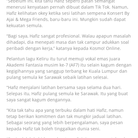
“Sebelum ini, kita tahu Hafiz seperti patah semangat
menerusi kenyataan pernah dibuat dalam Tik Tok. Namun,
Hafiz kelihatan okey ketika sesi latihan sempena Konsert By
Ajai & Mega Friends, baru-baru ini. Mungkin sudah dapat
kekuatan semula.
“Bagi saya, Hafiz sangat profesional. Walau apapun masalah
dihadapi, dia menepati masa dan tak campur adukkan soal
peribadi dengan kerja,” katanya kepada Kosmo! Online.
Pelantun lagu Keliru itu turut memuji vokal emas juara
Akademi Fantasia musim ke-7 (AF7) itu selain kagum dengan
kegigihannya yang sanggup terbang ke Kuala Lumpur dan
pulang semula ke Sarawak sebaik latihan selesai.
“Hafiz menjalani latihan bersama saya selama dua hari.
Selepas itu, Hafiz pulang semula ke Sarawak. Itu yang buat
saya sangat kagum dengannya.
“Kita tak tahu apa yang terbuku dalam hati Hafiz, namun
tetap berikan komitmen dan tak mungkir jadual latihan.
Sebagai seorang yang lebih berpengalaman, saya pesan
kepada Hafiz tak boleh tinggalkan dunia seni.