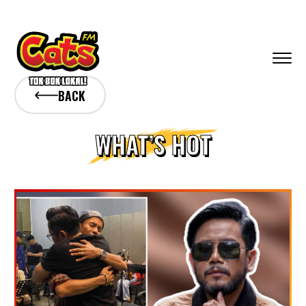
BACK
WHAT’S HOT