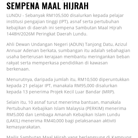
SEMPENA MAAL HIJRAH
LUNDU - Sebanyak RM105,500 disalurkan kepada pelajar
institusi pengajian tinggi (IPT), asnaf serta pertubuhan
kebajikan di daerah ini sempena Sambutan Maal Hijrah
1448H/2026M Peringkat Daerah Lundu.
Ahli Dewan Undangan Negeri (ADUN) Tanjong Datu, Azizul
Annuar Adenan berkata, sumbangan itu adalah sebahagian
usaha berterusan kerajaan membantu meringankan beban
rakyat serta memperkasa pendidikan di kawasan
berkenaan.
Menurutnya, daripada jumlah itu, RM10,500 diperuntukkan
kepada 21 pelajar IPT, manakala RM95,000 disalurkan
kepada 13 penerima Projek Kecil Luar Bandar (MRP).
Selain itu, 10 asnaf turut menerima bantuan, manakala
Pertubuhan Kebajikan Islam Malaysia (PERKIM) menerima
RM5,000 dan Lembaga Amanah Kebajikan Islam Lundu
(LAKIL) menerima RM40,000 bagi pelaksanaan aktiviti
kemasyarakatan.
Majlis Sambutan Maal Hijrah yang berlangsung di Kampung