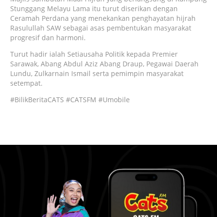
Stunggang Melayu Lama itu turut diserikan dengan
Ceramah Perdana yang menekankan penghayatan hijrah
Rasulullah SAW sebagai asas pembentukan masyarakat
progresif dan harmoni.
Turut hadir ialah Setiausaha Politik kepada Premier
Sarawak, Abang Abdul Aziz Abang Draup, Pegawai Daerah
Lundu, Zulkarnain Ismail serta pemimpin masyarakat
setempat.
#BilikBeritaCATS #CATSFM #Umobile