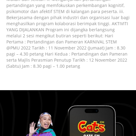
pertandingan yang memfokuskan perkembangan kognitif,
psikomotor dan afektif STEM di kalangan para peserta. iii.
Bekerjasama dengan pihak industri dan organisasi luar bagi
menghasilkan program kolaborasi berimpak tinggi. AKTIVITI
YANG DIJALANKAN Program ini dijangka berlangsung
melalui 2 sesi mengikut butiran seperti berikut: Hari
Pertama : Pertandingan dan Pameran KARNIVAL STEM
@PMU 2022 Tarikh : 11 November 2022 (Jumaat) Jam : 8.30
pagi – 4.30 petang Hari Kedua : Pertandingan dan Pameran
serta Majlis Perasmian Penutup Tarikh : 12 November 2022
(Sabtu) Jam : 8.30 pagi – 1.00 petang