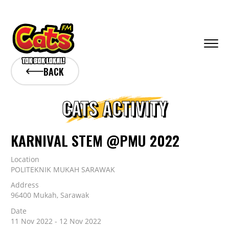
BACK
CATS ACTIVITY
KARNIVAL STEM @PMU 2022
Location
POLITEKNIK MUKAH SARAWAK
Address
96400 Mukah, Sarawak
Date
11 Nov 2022 - 12 Nov 2022