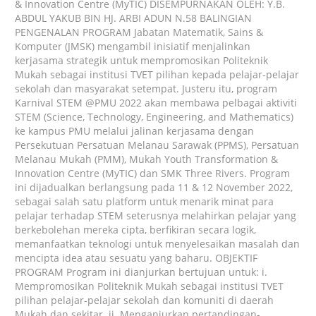
& Innovation Centre (MyTIC) DISEMPURNAKAN OLEH: Y.B.
ABDUL YAKUB BIN HJ. ARBI ADUN N.58 BALINGIAN
PENGENALAN PROGRAM Jabatan Matematik, Sains &
Komputer (JMSK) mengambil inisiatif menjalinkan
kerjasama strategik untuk mempromosikan Politeknik
Mukah sebagai institusi TVET pilihan kepada pelajar-pelajar
sekolah dan masyarakat setempat. Justeru itu, program
Karnival STEM @PMU 2022 akan membawa pelbagai aktiviti
STEM (Science, Technology, Engineering, and Mathematics)
ke kampus PMU melalui jalinan kerjasama dengan
Persekutuan Persatuan Melanau Sarawak (PPMS), Persatuan
Melanau Mukah (PMM), Mukah Youth Transformation &
Innovation Centre (MyTIC) dan SMK Three Rivers. Program
ini dijadualkan berlangsung pada 11 & 12 November 2022,
sebagai salah satu platform untuk menarik minat para
pelajar terhadap STEM seterusnya melahirkan pelajar yang
berkebolehan mereka cipta, berfikiran secara logik,
memanfaatkan teknologi untuk menyelesaikan masalah dan
mencipta idea atau sesuatu yang baharu. OBJEKTIF
PROGRAM Program ini dianjurkan bertujuan untuk: i.
Mempromosikan Politeknik Mukah sebagai institusi TVET
pilihan pelajar-pelajar sekolah dan komuniti di daerah
Mukah dan sekitar. ii. Menganjurkan pertandingan-